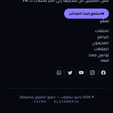
تنقل المميزين من متدرّبيها إلى أكبر محطات الـ FM.
استمع للبث المباشر
تصفّح
الحلقات
البرامج
المذيعون
المقالات
تواصل معنا
تابعنا
©
2026
راديو سكووب — جميع الحقوق محفوظة.
CAIRO · ALEXANDRIA