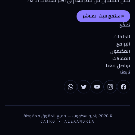
تنقل المميزين من متدرّبيها إلى أكبر محطات الـ FM.
استمع للبث المباشر
تصفّح
الحلقات
البرامج
المذيعون
المقالات
تواصل معنا
تابعنا
©
2026
راديو سكووب — جميع الحقوق محفوظة.
CAIRO · ALEXANDRIA