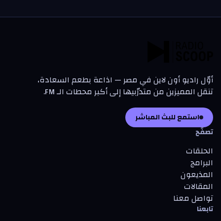
أوّل راديو أون لاين في مصر — اذاعة بطعم السعادة،
تنقل المميزين من متدرّبيها إلى أكبر محطات الـ FM.
استمع للبث المباشر
تصفّح
الحلقات
البرامج
المذيعون
المقالات
تواصل معنا
تابعنا