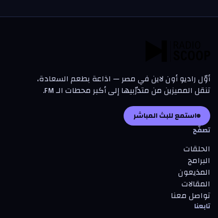
أوّل راديو أون لاين في مصر — اذاعة بطعم السعادة،
تنقل المميزين من متدرّبيها إلى أكبر محطات الـ FM.
استمع للبث المباشر
تصفّح
الحلقات
البرامج
المذيعون
المقالات
تواصل معنا
تابعنا