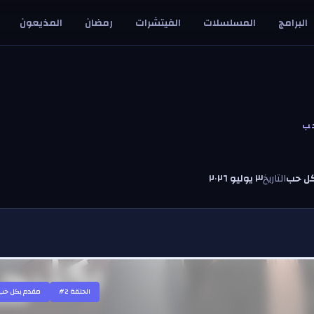
البرامج
المسلسلات
الفيتشرات
رمضان
المذيعون
ب
ل حب
التاريخ
٣ يوليو ٢٠٢٦
#الحلقة
2
مقدم بكل حب