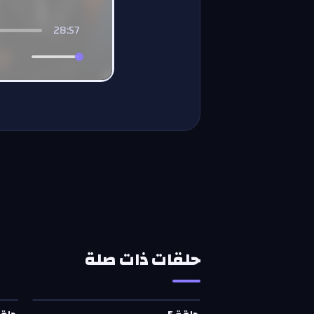
28:57
حلقات ذات صلة
حلقة
5
—
مقدم بكل حب
حلق