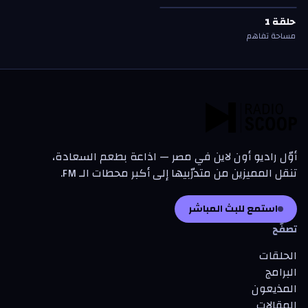
حلقة
1
—
مساحة تفاهم
حلقة
1
حلقة
1
مساحة تفاهم
أوّل راديو أون لاين في مصر — اذاعة بطعم السعادة،
تنقل المميزين من متدرّبيها إلى أكبر محطات الـ FM.
استمع للبث المباشر
تصفّح
الحلقات
البرامج
المذيعون
المقالات