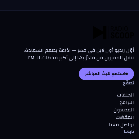
أوّل راديو أون لاين في مصر — اذاعة بطعم السعادة،
تنقل المميزين من متدرّبيها إلى أكبر محطات الـ FM.
استمع للبث المباشر
تصفّح
الحلقات
البرامج
المذيعون
المقالات
تواصل معنا
تابعنا