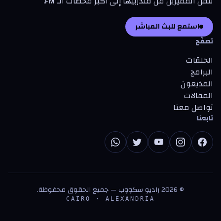
تنقل المميزين من متدرّبيها إلى أكبر محطات الـ FM.
استمع للبث المباشر
تصفّح
الحلقات
البرامج
المذيعون
المقالات
تواصل معنا
تابعنا
©
2026
راديو سكووب — جميع الحقوق محفوظة.
CAIRO · ALEXANDRIA