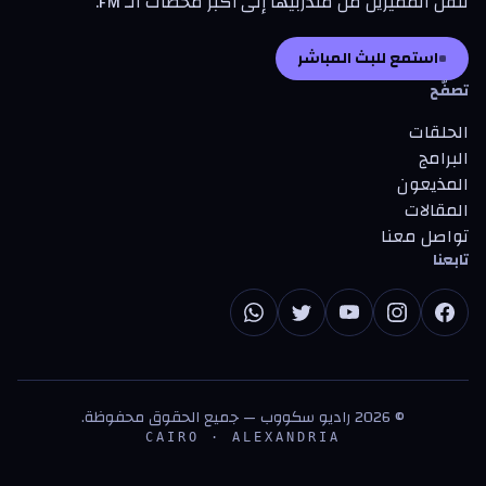
تنقل المميزين من متدرّبيها إلى أكبر محطات الـ FM.
استمع للبث المباشر
تصفّح
الحلقات
البرامج
المذيعون
المقالات
تواصل معنا
تابعنا
©
2026
راديو سكووب — جميع الحقوق محفوظة.
CAIRO · ALEXANDRIA