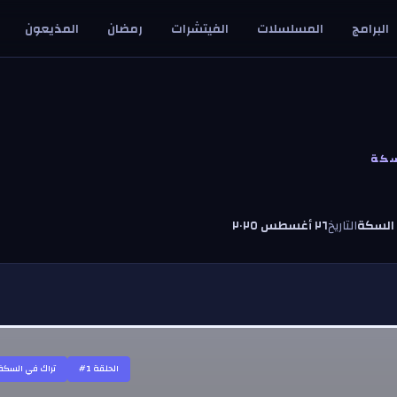
البرامج
المسلسلات
الفيتشرات
رمضان
المذيعون
سكة
 السكة
التاريخ
٢٦ أغسطس ٢٠٢٥
#الحلقة
1
تراك في السكة