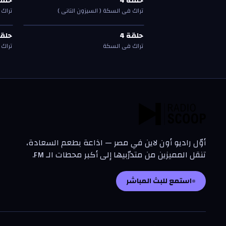
حلقة
4
حلق
حلقة
4
حلق
تراك في السكة ( السيزون التاني )
تراك 
حلقة
4
—
تراك في السكة
حلق
ت
ت
ت
ت
حلقة
4
حلق
حلقة
4
حلق
تراك في السكة
تراك
أوّل راديو أون لاين في مصر — اذاعة بطعم السعادة،
تنقل المميزين من متدرّبيها إلى أكبر محطات الـ FM.
استمع للبث المباشر