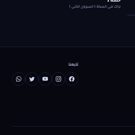
حلقة
1
حلقة
1
تراك في السكة ( السيزون التاني )
تابعنا