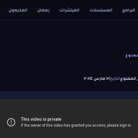
البرامج
المسلسلات
الفيتشرات
رمضان
المذيعون
منوع
الممنوع
التاريخ
٢١ مارس ٢٠٢٤