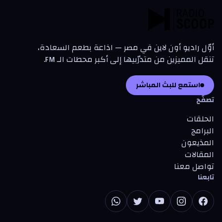
أوّل راديو أون لاين في مصر — اذاعة بطعم السعادة،
تنقل المميزين من متدرّبيها إلى أكبر محطات الـ FM.
استمع للبث المباشر
تصفّح
الحلقات
البرامج
المذيعون
المقالات
تواصل معنا
تابعنا