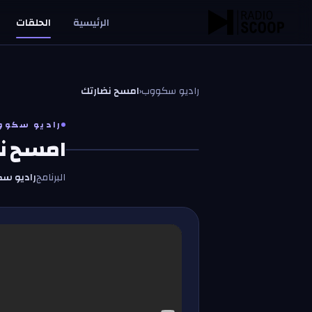
خطّي إلى المحتوى
الرئيسية
الحلقات
راديو سكووب
‹
امسح نضارتك
راديو سكوو
امسح ن
ر
ر
البرنامج
راديو س