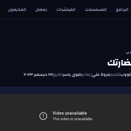
البرامج
المسلسلات
الفيتشرات
رمضان
المذيعون
ب
ضارتك
كووب
تقديم
مروة علي
إعداد
رضوى ياسر
التاريخ
٢٨ ديسمبر ٢٠٢٣