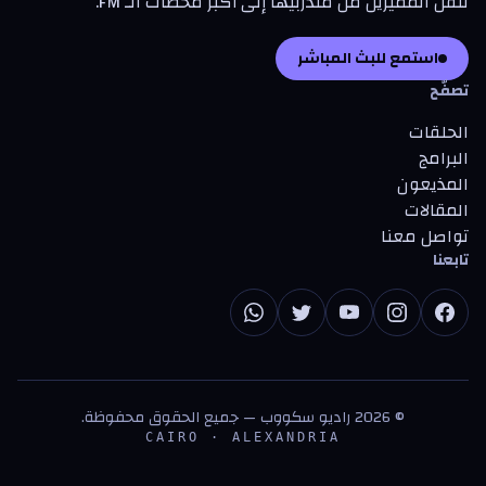
تنقل المميزين من متدرّبيها إلى أكبر محطات الـ FM.
استمع للبث المباشر
تصفّح
الحلقات
البرامج
المذيعون
المقالات
تواصل معنا
تابعنا
©
2026
راديو سكووب — جميع الحقوق محفوظة.
CAIRO · ALEXANDRIA