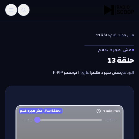
خطّي إلى المحتوى
مش مجرد كلام
‹
حلقة 13
م
م
مش مجرد كلام
حلقة 13
البرنامج
مش مجرد كلام
التاريخ
١١ نوفمبر ٢٠٢٣
0
minutes
#الحلقة
13
مش مجرد كلام
--:--
--:--