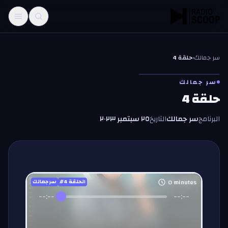
خطّي إلى المحتوى
سر جمالك
‹
حلقة 4
سر جمالك
حلقة 4
البرنامج
سر جمالك
التاريخ
٢٥ سبتمبر ٢٠٢٣
0
minutes
#الحلقة
4
سر جمالك
--:--
--:--