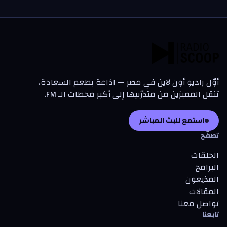
أوّل راديو أون لاين في مصر — اذاعة بطعم السعادة،
تنقل المميزين من متدرّبيها إلى أكبر محطات الـ FM.
استمع للبث المباشر
تصفّح
الحلقات
البرامج
المذيعون
المقالات
تواصل معنا
تابعنا