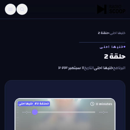
خطّي إلى المحتوى
خليها احلى
‹
حلقة 2
خليها احلى
حلقة 2
البرنامج
خليها احلى
التاريخ
١١ سبتمبر ٢٠٢٣
0
minutes
#الحلقة
2
خليها احلى
--:--
--:--