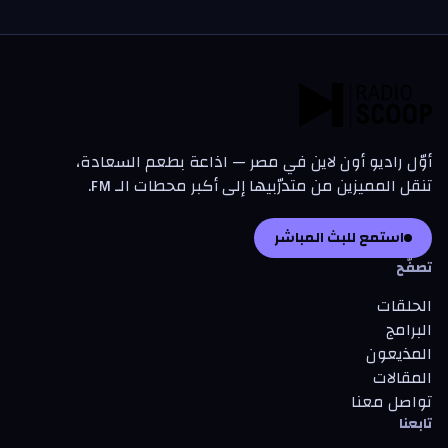
أوّل راديو أون لاين في مصر — اذاعة بطعم السعادة،
تنقل المميزين من متدرّبيها إلى أكبر محطات الـ FM.
استمع للبث المباشر
تصفّح
الحلقات
البرامج
المذيعون
المقالات
تواصل معنا
تابعنا