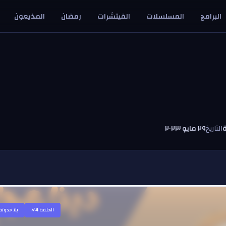
البرامج
المسلسلات
الفيتشرات
رمضان
المذيعون
ة
التاريخ
٢٩ مايو ٢٠٢٣
#الحلقة
4
يلا حدوتة