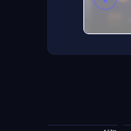
حلقة
1
—
يلا حدوتة