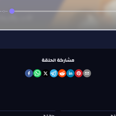
--:--
مشاركة الحلقة
ة
3
—
يلا حدوتة
حلقة
2
—
يلا حدوتة