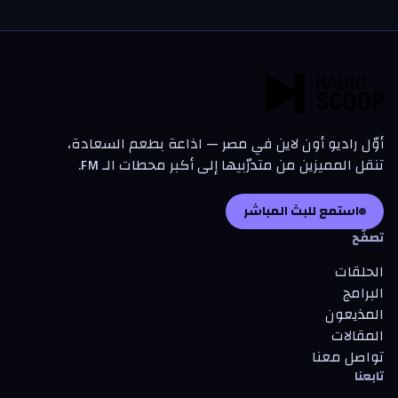
أوّل راديو أون لاين في مصر — اذاعة بطعم السعادة،
تنقل المميزين من متدرّبيها إلى أكبر محطات الـ FM.
استمع للبث المباشر
تصفّح
الحلقات
البرامج
المذيعون
المقالات
تواصل معنا
تابعنا