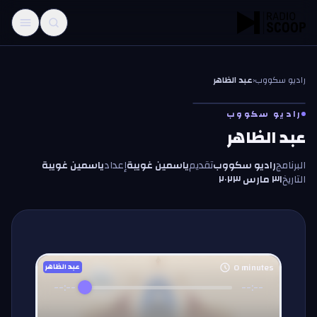
خطّي إلى المحتوى
راديو سكووب
‹
عبد الظاهر
راديو سكووب
عبد الظاهر
البرنامج
راديو سكووب
تقديم
ياسمين غويبة
إعداد
ياسمين غويبة
التاريخ
٣١ مارس ٢٠٢٣
0
minutes
عبد الظاهر
--:--
--:--