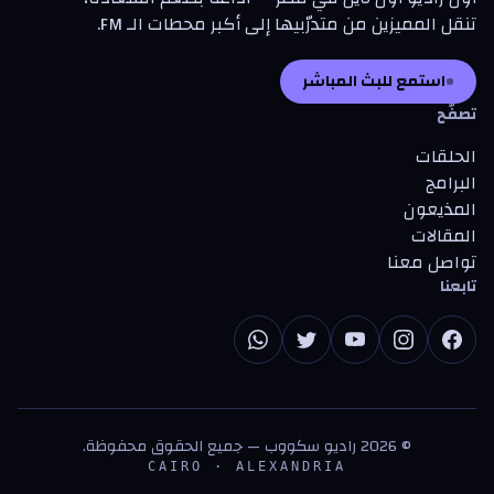
تنقل المميزين من متدرّبيها إلى أكبر محطات الـ FM.
استمع للبث المباشر
تصفّح
الحلقات
البرامج
المذيعون
المقالات
تواصل معنا
تابعنا
©
2026
راديو سكووب — جميع الحقوق محفوظة.
CAIRO · ALEXANDRIA