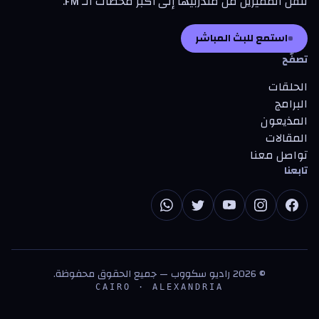
تنقل المميزين من متدرّبيها إلى أكبر محطات الـ FM.
استمع للبث المباشر
تصفّح
الحلقات
البرامج
المذيعون
المقالات
تواصل معنا
تابعنا
©
2026
راديو سكووب — جميع الحقوق محفوظة.
CAIRO · ALEXANDRIA