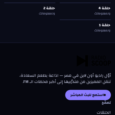
حلقة
4
—
ولمعلوماتك
حلقة
2
—
ولمعلوماتك
حلقة
4
حلقة
2
حلقة
4
حلقة
2
ولمعلوماتك
ولمعلوماتك
حلقة
1
—
ولمعلوماتك
حلقة
1
حلقة
1
ولمعلوماتك
أوّل راديو أون لاين في مصر — اذاعة بطعم السعادة،
تنقل المميزين من متدرّبيها إلى أكبر محطات الـ FM.
استمع للبث المباشر
تصفّح
الحلقات