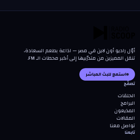
أوّل راديو أون لاين في مصر — اذاعة بطعم السعادة،
تنقل المميزين من متدرّبيها إلى أكبر محطات الـ FM.
استمع للبث المباشر
تصفّح
الحلقات
البرامج
المذيعون
المقالات
تواصل معنا
تابعنا