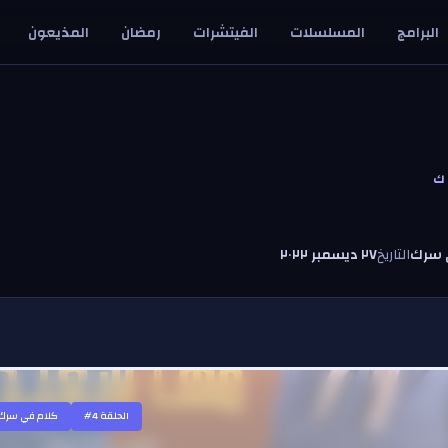
البرامج
المسلسلات
الفيتشرات
رمضان
المذيعون
ك
 سرك
التاريخ
٢٧ ديسمبر ٢٠٢٢
#الحلقة
4
كلام في سرك