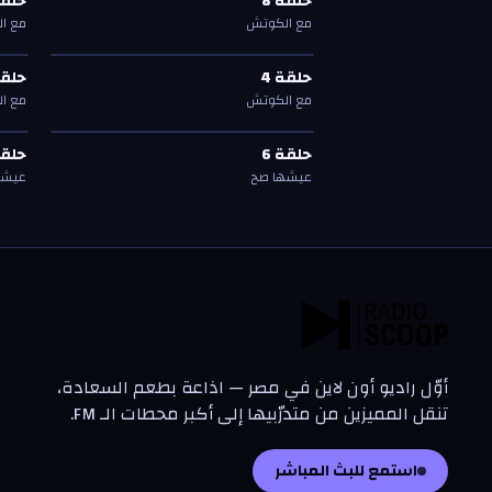
حلقة
8
حلق
حلقة
8
حلق
مع الكوتش
مع ا
حلقة
4
—
مع الكوتش
حلق
حلقة
4
حلق
حلقة
4
حلق
مع الكوتش
مع ا
حلقة
6
—
عيشها صح
حلق
حلقة
6
حلق
حلقة
6
حلق
عيشها صح
عيشه
أوّل راديو أون لاين في مصر — اذاعة بطعم السعادة،
تنقل المميزين من متدرّبيها إلى أكبر محطات الـ FM.
استمع للبث المباشر