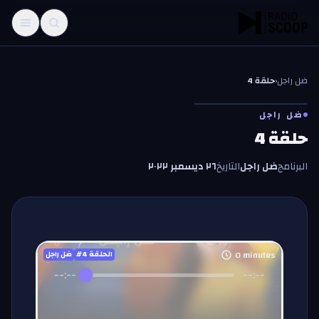
خطّي إلى المحتوى
ضل راجل
‹
حلقة 4
ضل راجل
حلقة 4
البرنامج
ضل راجل
التاريخ
٢٦ ديسمبر ٢٠٢٢
0
minutes
#الحلقة
4
ضل راجل
--:--
--:--