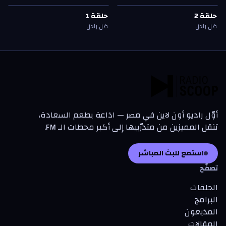
حلقة
2
—
ضل راجل
حلقة
1
—
ضل راجل
حلقة
2
حلقة
1
حلقة
2
حلقة
1
ضل راجل
ضل راجل
أوّل راديو أون لاين في مصر — اذاعة بطعم السعادة،
تنقل المميزين من متدرّبيها إلى أكبر محطات الـ FM.
استمع للبث المباشر
تصفّح
الحلقات
البرامج
المذيعون
المقالات