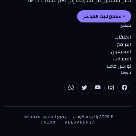
تنقل المميزين من متدرّبيها إلى أكبر محطات الـ FM.
استمع للبث المباشر
تصفّح
الحلقات
البرامج
المذيعون
المقالات
تواصل معنا
تابعنا
©
2026
راديو سكووب — جميع الحقوق محفوظة.
CAIRO · ALEXANDRIA