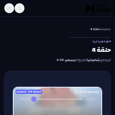
خطّي إلى المحتوى
شامبانيا
‹
حلقة 4
شامبانيا
حلقة 4
البرنامج
شامبانيا
التاريخ
١ ديسمبر ٢٠٢٢
27:43
minutes
#الحلقة
4
شامبانيا
00:00
27:43