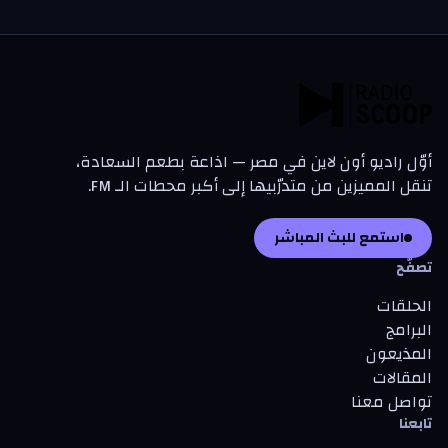
أوّل راديو أون لاين في مصر — اذاعة بطعم السعادة،
تنقل المميزين من متدرّبيها إلى أكبر محطات الـ FM.
استمع للبث المباشر
تصفّح
الحلقات
البرامج
المذيعون
المقالات
تواصل معنا
تابعنا