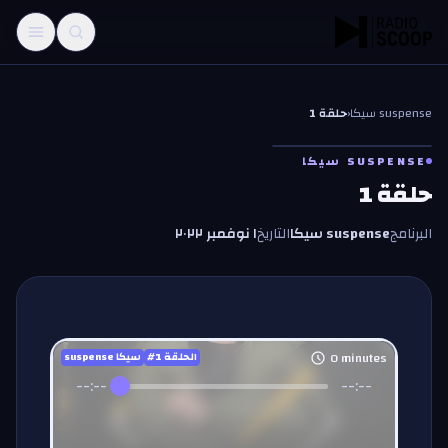
خطّي إلى المحتوى
suspense سيكا
‹
حلقة 1
SUSPENSE سيكا
حلقة 1
البرنامج
suspense سيكا
التاريخ
١ نوفمبر ٢٠٢٢
0
minutes
#الحلقة
1
suspense سيكا
--:--
--:--