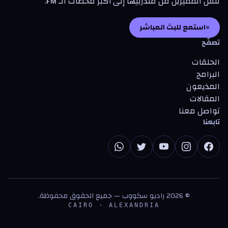
تنقل المميزين من متدرّبيها إلى أكبر محطات الـ FM.
استمع للبث المباشر
تصفّح
الحلقات
البرامج
المذيعون
المقالات
تواصل معنا
تابعنا
©
2026
راديو سكووب — جميع الحقوق محفوظة.
CAIRO · ALEXANDRIA