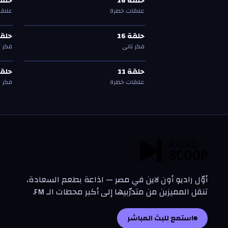
حلقة
16
حلق
حلقة
16
حلق
علاقات خطرة
علاق
حلقة
16
—
فكر تاني
حلق
حلقة
16
حلق
حلقة
16
حلق
فكر تاني
فكر ت
حلقة
11
—
علاقات خطرة
حلق
حلقة
11
حلق
حلقة
11
حلق
علاقات خطرة
فكر ت
أوّل راديو أون لاين في مصر — اذاعة بطعم السعادة،
تنقل المميزين من متدرّبيها إلى أكبر محطات الـ FM.
استمع للبث المباشر