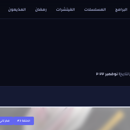
البرامج
المسلسلات
الفيتشرات
رمضان
المذيعون
التاريخ
١ نوفمبر ٢٠٢٢
#الحلقة
3
فكر تاني