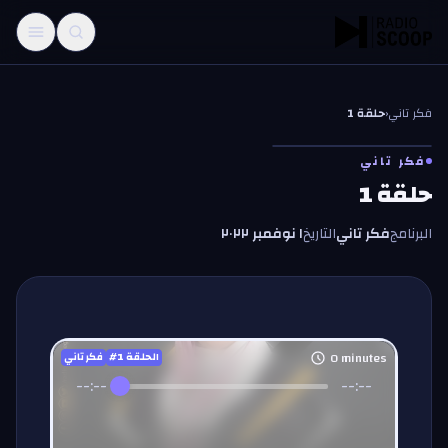
خطّي إلى المحتوى
فكر تاني
‹
حلقة 1
فكر تاني
حلقة 1
البرنامج
فكر تاني
التاريخ
١ نوفمبر ٢٠٢٢
0
minutes
#الحلقة
1
فكر تاني
--:--
--:--