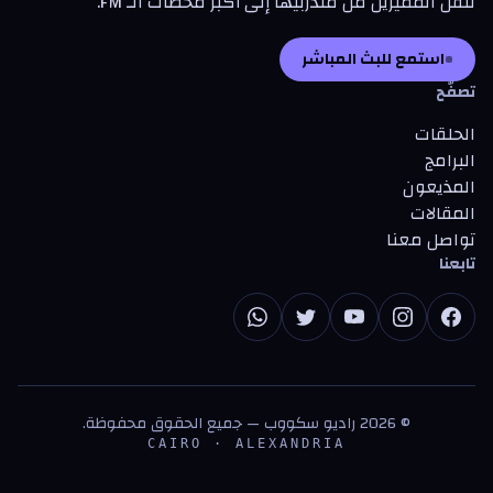
تنقل المميزين من متدرّبيها إلى أكبر محطات الـ FM.
استمع للبث المباشر
تصفّح
الحلقات
البرامج
المذيعون
المقالات
تواصل معنا
تابعنا
©
2026
راديو سكووب — جميع الحقوق محفوظة.
CAIRO · ALEXANDRIA