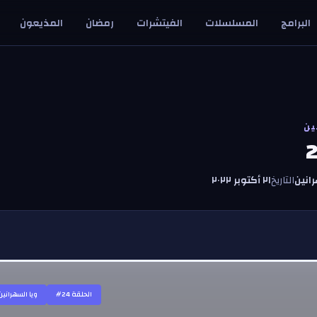
البرامج
المسلسلات
الفيتشرات
رمضان
المذيعون
ين
انين
التاريخ
٢١ أكتوبر ٢٠٢٢
#الحلقة
24
ويا السهرانين