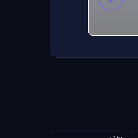
حلقة
5
—
ويا السهرانين