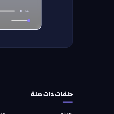
30:14
حلقات ذات صلة
حلقة
8
—
ويا السهرانين
حلق