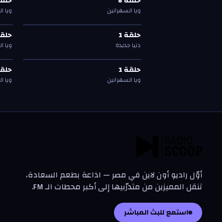
حلقة
8
حلق
حلقة
8
حلق
ويا السهرانين
ويا ا
حلقة
1
—
دنيا جديدة
حلق
د
د
حلقة
1
حلق
حلقة
1
حلق
دنيا جديدة
ويا ا
حلقة
1
—
ويا السهرانين
حلق
حلقة
1
حلق
حلقة
1
حلق
ويا السهرانين
ويا ا
أوّل راديو أون لاين في مصر — اذاعة بطعم السعادة،
تنقل المميزين من متدرّبيها إلى أكبر محطات الـ FM.
استمع للبث المباشر