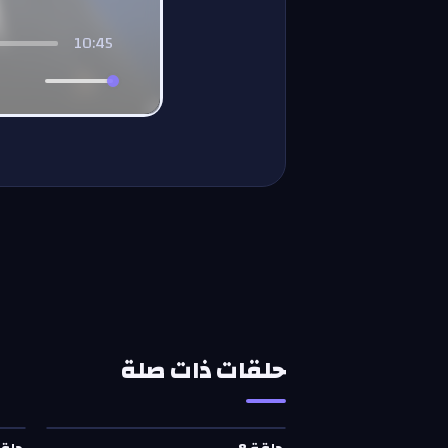
10:45
حلقات ذات صلة
حلقة
8
—
ماشي الحال
حلق