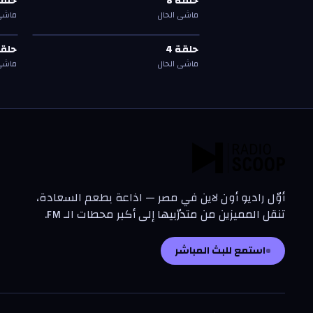
حلقة
8
حلق
حلقة
8
حلق
ماشي الحال
ماشي 
حلقة
4
—
ماشي الحال
حلق
حلقة
4
حلق
حلقة
4
حلق
ماشي الحال
ماشي 
أوّل راديو أون لاين في مصر — اذاعة بطعم السعادة،
تنقل المميزين من متدرّبيها إلى أكبر محطات الـ FM.
استمع للبث المباشر